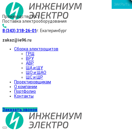
ЗАКРЫТЬ
ЗАКРЫТЬ
ЗАКРЫТЬ
ЗАКРЫТЬ
Производство НКУ
Поставка электрооборудования
8 (343) 318-26-01
г. Екатеринбург
zakaz@ie96.ru
Сборка электрощитов
ГРЩ
ВРУ
АВР
ЩА и ЩУ
ЩО и ЩАО
ЩС и ЩР
Проектировщикам
О компании
Портфолио
Контакты
Заказать звонок