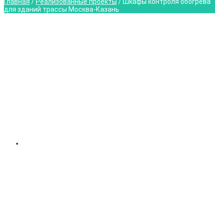
Главная
/
Реализованные проекты
/
Шкафы контроля обогрева
для зданий трассы Москва-Казань