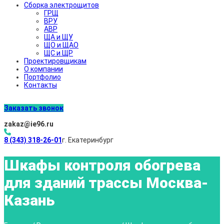
Сборка электрощитов
ГРЩ
ВРУ
АВР
ЩА и ЩУ
ЩО и ЩАО
ЩС и ЩР
Проектировщикам
О компании
Портфолио
Контакты
Заказать звонок
zakaz@ie96.ru
8 (343) 318-26-01
г. Екатеринбург
Шкафы контроля обогрева
для зданий трассы Москва-
Казань