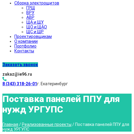
Сборка электрощитов
ГРЩ
ВРУ
АВР
ЩА и ЩУ
ЩО и ЩАО
ЩС и ЩР
Проектировщикам
О компании
Портфолио
Контакты
Заказать звонок
zakaz@ie96.ru
8 (343) 318-26-01
г. Екатеринбург
Поставка панелей ППУ для
нужд УРГУПС
Главная
/
Реализованные проекты
/
Поставка панелей ППУ для
нужд УРГУПС