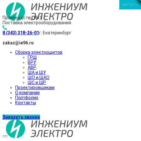
ЗАКРЫТЬ
ЗАКРЫТЬ
ЗАКРЫТЬ
ЗАКРЫТЬ
Производство НКУ
Поставка электрооборудования
8 (343) 318-26-01
г. Екатеринбург
zakaz@ie96.ru
Сборка электрощитов
ГРЩ
ВРУ
АВР
ЩА и ЩУ
ЩО и ЩАО
ЩС и ЩР
Проектировщикам
О компании
Портфолио
Контакты
Заказать звонок