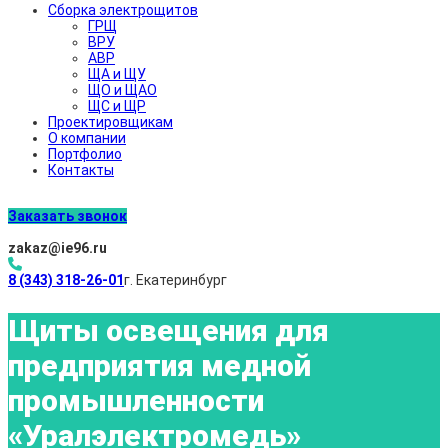
Сборка электрощитов
ГРЩ
ВРУ
АВР
ЩА и ЩУ
ЩО и ЩАО
ЩС и ЩР
Проектировщикам
О компании
Портфолио
Контакты
Заказать звонок
zakaz@ie96.ru
8 (343) 318-26-01
г. Екатеринбург
Щиты освещения для
предприятия медной
промышленности
«Уралэлектромедь»